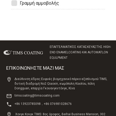
Γραμμή αμμοβολής
ΕΠΑΓΓΕΛΜΑΤΙΚΌΣ ΚΑΤΑΣΚΕΥΑΣΤΉΣ HIGH-
END ENAMELCOATING ΚΑΙ AUTOMATLON
EQULPMENT
ΕΠΙΚΟΙΝΩΝΗΣΤΕ ΜΑΖΙ ΜΑΣ
Διεύθυνση έδρας:Ευφυές βιομηχανικό πάρκο εξοπλισμού TIMS,
δυτική διαδρομή No2 Qiaoxin, κωμόπολη Kiaotou, πόλη
Dongguan, επαρχία Γκουανγκντόνγκ, Κίνα
timscoating@timscoating.com
+86 13923785098，+86 076981028676
Χονγκ Κονγκ TIMS: 8ος όροφος, Beihai Business Mansion, 302