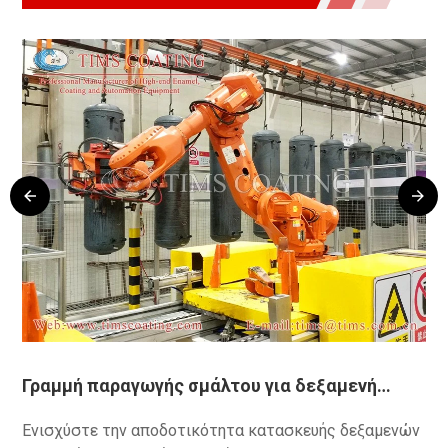
Γραμμή παραγωγής σμάλτου για δεξαμενή
Γρ
θερμοσίφωνα αντλίας θερμότητας
θε
Ενισχύστε την αποδοτικότητα κατασκευής δεξαμενών
Εν