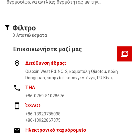
θερμοσίφωνα αντλίας θερμότητας με την
θε
προσαρμοσμένη γραμμή παραγωγής σμάλτου,
πρ
σχεδιασμένη για ακρίβεια, ανθεκτικότητα και
σχ
απρόσκοπτη ενσωμάτωση σε βιομηχανικές ροές
απ
Φίλτρο
εργασίας.
ερ
0
Αποτελέσματα
Επικοινωνήστε μαζί μας
Διεύθυνση έδρας:
Qiaoxin West Rd. NO. 2, κωμόπολη Qiaotou, πόλη
Dongguan, επαρχία Γκουανγκντόνγκ, PR Κίνα;
ΤΗΛ
+86-0769-81028676
ΌΧΛΟΣ
+86-13923785098
+86-13922867375
Ηλεκτρονικό ταχυδρομείο